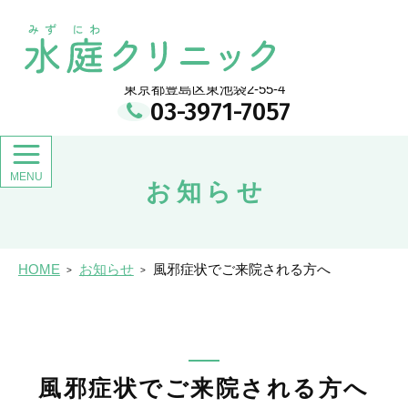
メ
イ
水庭クリニック
ン
コ
ン
東京都豊島区東池袋2-55-4
テ
03-3971-7057
ン
ツ
お知らせ
HOME
お知らせ
風邪症状でご来院される方へ
風邪症状でご来院される方へ